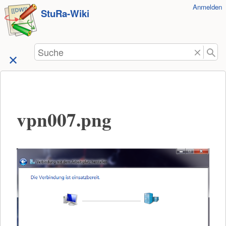
Benutzer-
Anmelden
zum
StuRa-Wiki
Werkzeuge
Inhalt
springen
Suche
vpn007.png