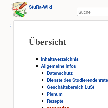
Benutzer-
zum
StuRa-Wiki
Werkzeuge
Suche
Inhalt
springen
Übersicht
Inhaltsverzeichnis
Allgemeine Infos
Datenschutz
Dienste des Studierendenrat
Geschäftsbereich LuSt
Plenum
Rezepte
saechsdsg