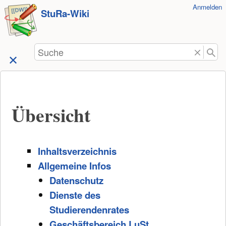
Benutzer-
Anmelden
zum
StuRa-Wiki
Werkzeuge
Inhalt
springen
Suche
Übersicht
Inhaltsverzeichnis
Allgemeine Infos
Datenschutz
Dienste des
Studierendenrates
Geschäftsbereich LuSt