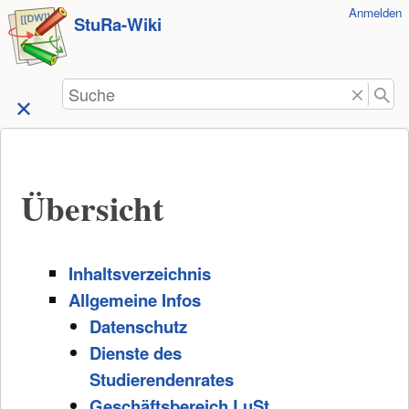
Benutzer-
Anmelden
zum
StuRa-Wiki
Werkzeuge
Inhalt
springen
Suche
Übersicht
Inhaltsverzeichnis
Allgemeine Infos
Datenschutz
Dienste des
Studierendenrates
Geschäftsbereich LuSt