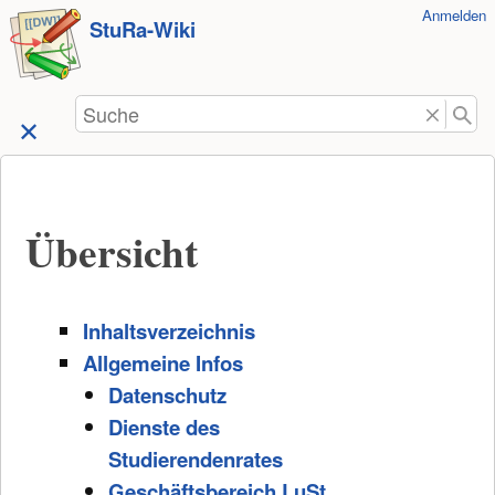
Benutzer-
Anmelden
zum
StuRa-Wiki
Werkzeuge
Inhalt
springen
Suche
Übersicht
Inhaltsverzeichnis
Allgemeine Infos
Datenschutz
Dienste des
Studierendenrates
Geschäftsbereich LuSt