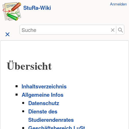
Benutzer-
Anmelden
zum
StuRa-Wiki
Werkzeuge
Inhalt
springen
Suche
Übersicht
Inhaltsverzeichnis
Allgemeine Infos
Datenschutz
Dienste des
Studierendenrates
Geschäftsbereich LuSt