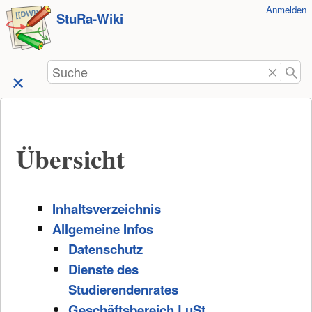
Benutzer-
Anmelden
zum
StuRa-Wiki
Werkzeuge
Inhalt
springen
Suche
Übersicht
Inhaltsverzeichnis
Allgemeine Infos
Datenschutz
Dienste des
Studierendenrates
Geschäftsbereich LuSt